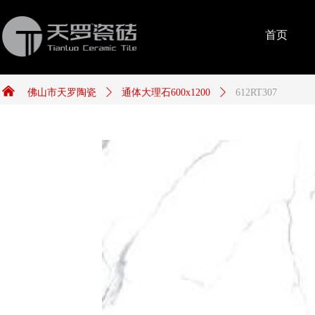
首页
낀
佛山市天罗陶瓷
ꄲ
通体大理石600x1200
ꄲ
612RT307